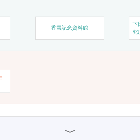
下
香雪記念資料館
究
ョ