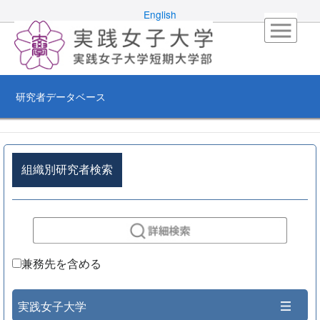
English
研究者データベース
組織別研究者検索
兼務先を含める
実践女子大学