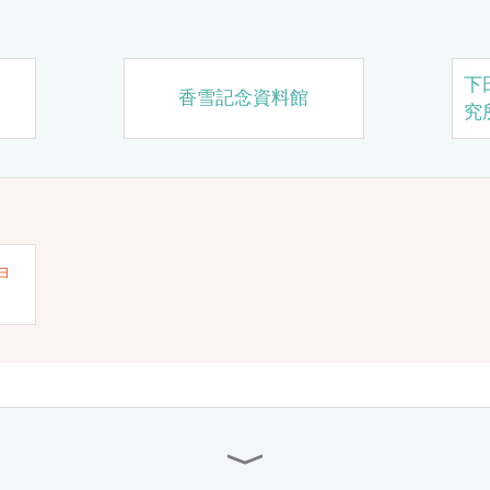
下
香雪記念資料館
究
ョ