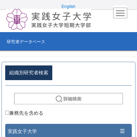
English
研究者データベース
組織別研究者検索
兼務先を含める
実践女子大学