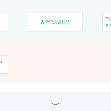
下
香雪記念資料館
究
ョ