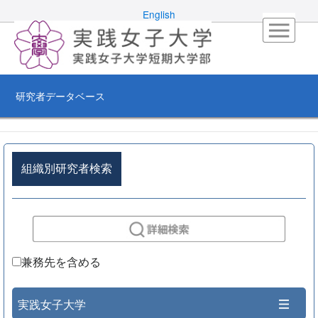
English
研究者データベース
組織別研究者検索
兼務先を含める
実践女子大学