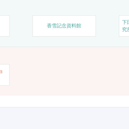
下
香雪記念資料館
究
ョ