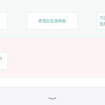
下
香雪記念資料館
究
ョ