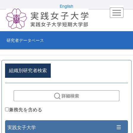
English
研究者データベース
組織別研究者検索
兼務先を含める
実践女子大学