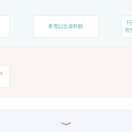
下
香雪記念資料館
究
ョ