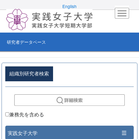
English
研究者データベース
組織別研究者検索
兼務先を含める
実践女子大学