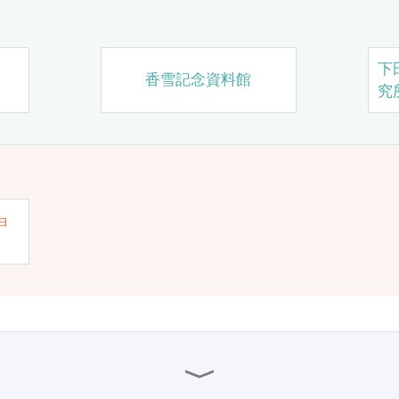
下
香雪記念資料館
究
ョ