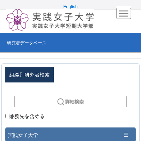
English
研究者データベース
組織別研究者検索
兼務先を含める
実践女子大学