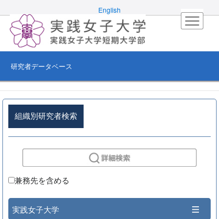
English
研究者データベース
組織別研究者検索
兼務先を含める
実践女子大学