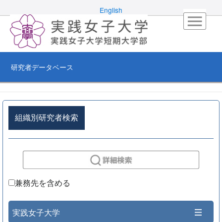
English
研究者データベース
組織別研究者検索
兼務先を含める
実践女子大学