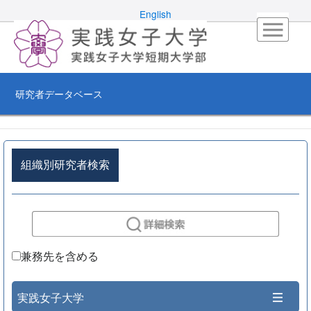
English
研究者データベース
組織別研究者検索
兼務先を含める
実践女子大学