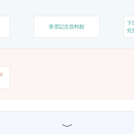
下
香雪記念資料館
究
ョ