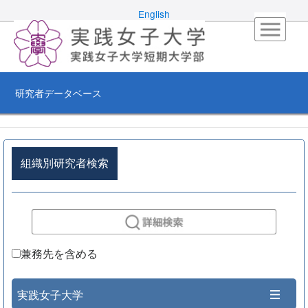
English
研究者データベース
組織別研究者検索
兼務先を含める
実践女子大学