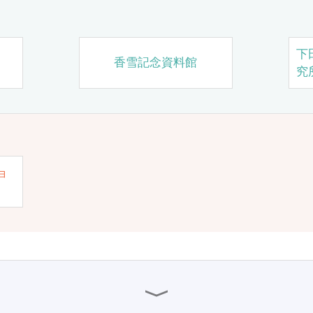
下
香雪記念資料館
究
ョ