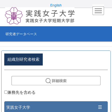
English
研究者データベース
組織別研究者検索
兼務先を含める
実践女子大学