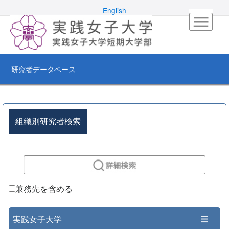
English
研究者データベース
組織別研究者検索
兼務先を含める
実践女子大学