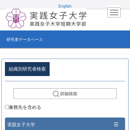
English
研究者データベース
組織別研究者検索
兼務先を含める
実践女子大学