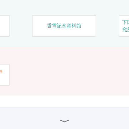
下
香雪記念資料館
究
ョ