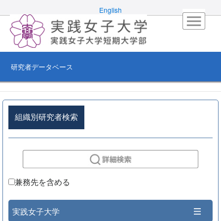
English
研究者データベース
組織別研究者検索
兼務先を含める
実践女子大学