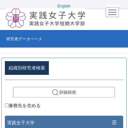
English
研究者データベース
組織別研究者検索
兼務先を含める
実践女子大学