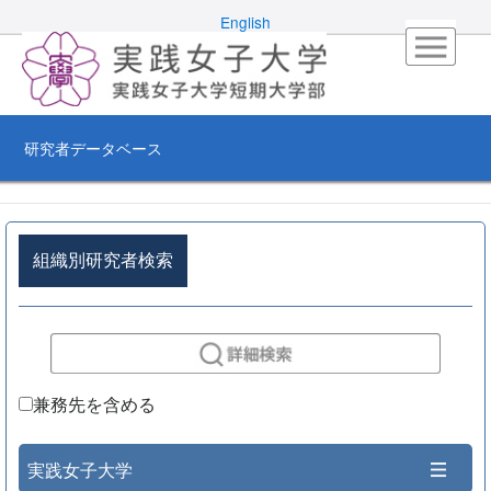
English
研究者データベース
組織別研究者検索
兼務先を含める
実践女子大学