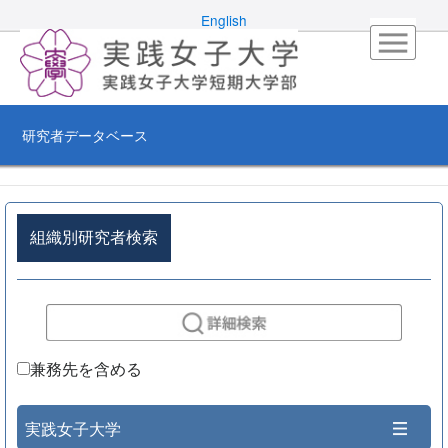
English
研究者データベース
組織別研究者検索
兼務先を含める
実践女子大学