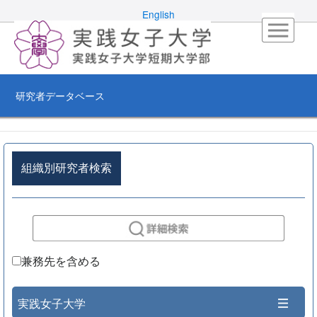
English
研究者データベース
組織別研究者検索
兼務先を含める
実践女子大学