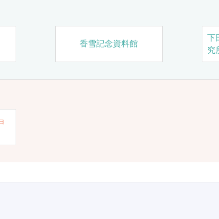
下
香雪記念資料館
究
ョ