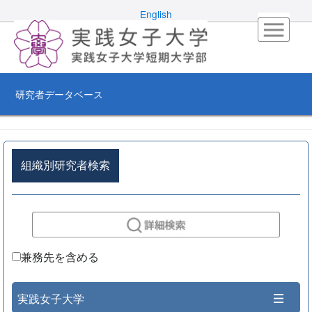
English
研究者データベース
組織別研究者検索
兼務先を含める
実践女子大学