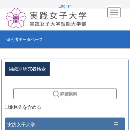
English
研究者データベース
組織別研究者検索
兼務先を含める
実践女子大学