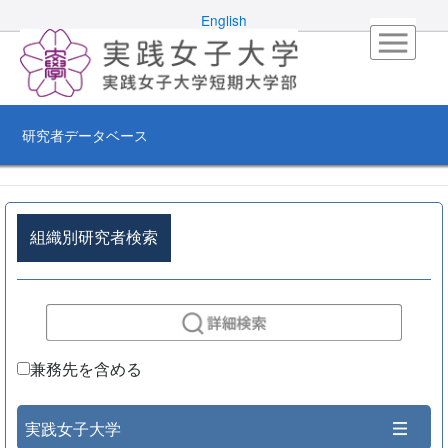
English
研究者データベース
組織別研究者検索
兼務先を含める
実践女子大学