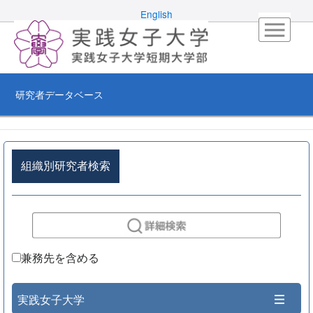
English
研究者データベース
組織別研究者検索
兼務先を含める
実践女子大学