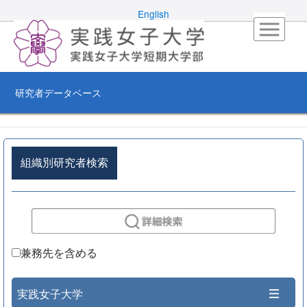
English
研究者データベース
組織別研究者検索
兼務先を含める
実践女子大学