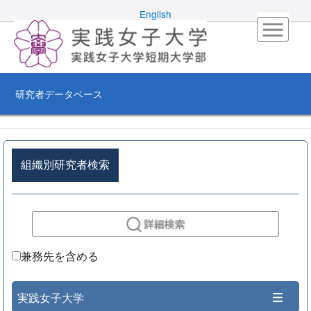
English
研究者データベース
組織別研究者検索
兼務先を含める
実践女子大学