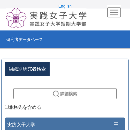
English
研究者データベース
組織別研究者検索
兼務先を含める
実践女子大学