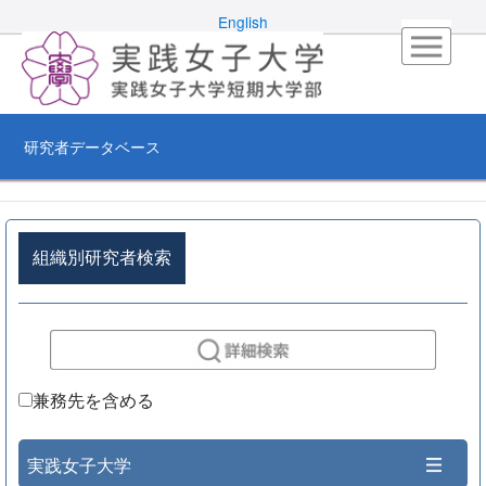
English
研究者データベース
組織別研究者検索
兼務先を含める
実践女子大学