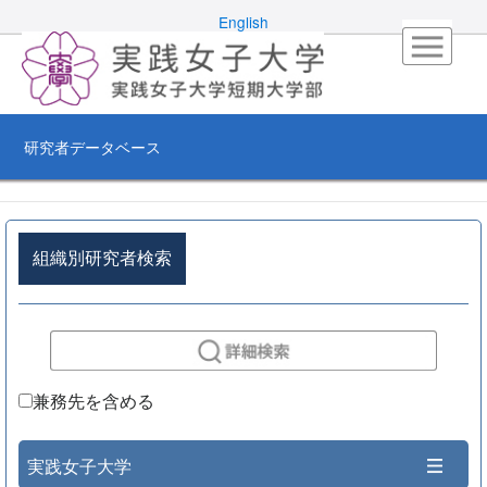
English
研究者データベース
組織別研究者検索
兼務先を含める
実践女子大学