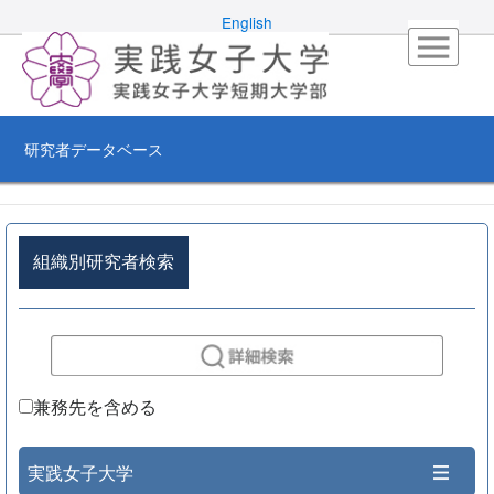
English
研究者データベース
組織別研究者検索
兼務先を含める
実践女子大学