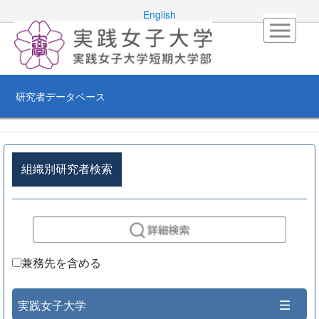
English
研究者データベース
組織別研究者検索
兼務先を含める
実践女子大学