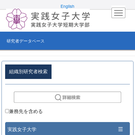
English
研究者データベース
組織別研究者検索
兼務先を含める
実践女子大学