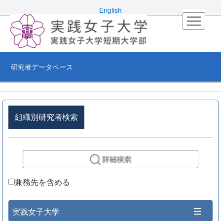
English
研究者データベース
組織別研究者検索
兼務先を含める
実践女子大学