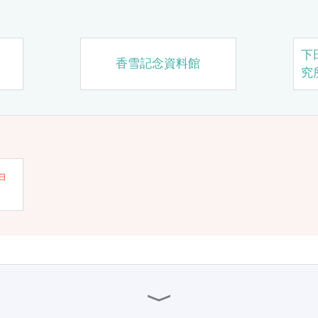
下
香雪記念資料館
究
ョ