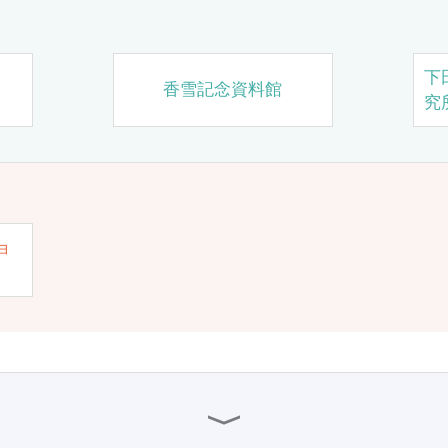
下
香雪記念資料館
究
ョ