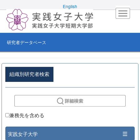
English
研究者データベース
組織別研究者検索
兼務先を含める
実践女子大学