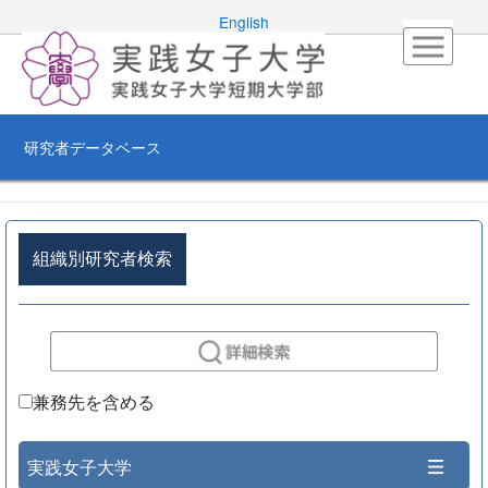
English
研究者データベース
組織別研究者検索
兼務先を含める
実践女子大学