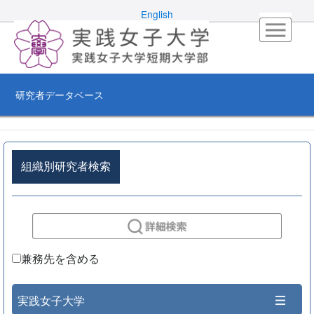
English
研究者データベース
組織別研究者検索
兼務先を含める
実践女子大学