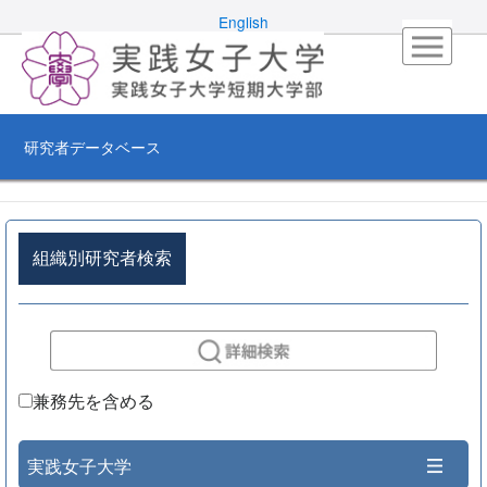
English
研究者データベース
組織別研究者検索
兼務先を含める
実践女子大学