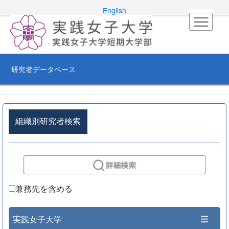
English
研究者データベース
組織別研究者検索
兼務先を含める
実践女子大学