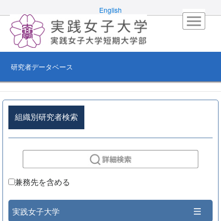
English
研究者データベース
組織別研究者検索
兼務先を含める
実践女子大学